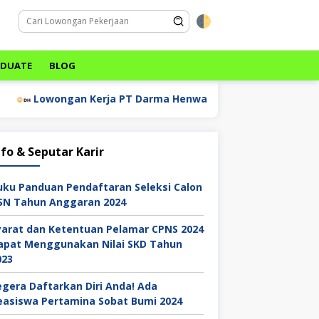
ADUATE
BLOG
Lowongan Kerja PT Darma Henwa Tbk
Lowongan Ker
nfo & Seputar Karir
uku Panduan Pendaftaran Seleksi Calon
SN Tahun Anggaran 2024
yarat dan Ketentuan Pelamar CPNS 2024
apat Menggunakan Nilai SKD Tahun
023
egera Daftarkan Diri Anda! Ada
easiswa Pertamina Sobat Bumi 2024