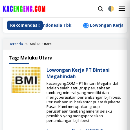
Loncat
ke
M
konten
M
tri Resources Indonesia Tbk
Rekomendasi:
Lowongan Kerja PT Ant
Beranda
Maluku Utara
Tag:
Maluku Utara
Lowongan Kerja PT Bintani
Megahindah
kacengeng.COM – PT Bintani Megahindah
adalah salah satu grup perusahaan
tambang mineral yang memiliki dan
mengoperasikan penambangan bijih besi.
Perusahaan ini berkantor pusat di Jakarta
Pusat. Kami merupakan group
perusahaan tambang mineral selaku
pemilik & yang mengoperasikan
penambangan bijih besi