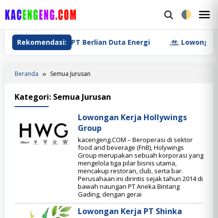
Loncat
ke
M
konten
M
wongan Kerja PT Berlian Duta Energi
Rekomendasi:
Lowongan Kerja 
Beranda
Semua Jurusan
Kategori:
Semua Jurusan
Lowongan Kerja Hollywings
Group
kacengeng.COM – Beroperasi di sektor
food and beverage (FnB), Holywings
Group merupakan sebuah korporasi yang
mengelola tiga pilar bisnis utama,
mencakup restoran, club, serta bar.
Perusahaan ini dirintis sejak tahun 2014 di
bawah naungan PT Aneka Bintang
Gading, dengan gerai
Lowongan Kerja PT Shinka