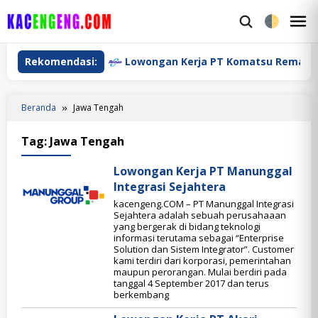
Loncat
ke
M
konten
M
 Indonesia
Rekomendasi:
Lowongan Kerja PT Komatsu Remanufactur
Beranda
Jawa Tengah
Tag:
Jawa Tengah
Lowongan Kerja PT Manunggal
Integrasi Sejahtera
kacengeng.COM – PT Manunggal Integrasi
Sejahtera adalah sebuah perusahaaan
yang bergerak di bidang teknologi
informasi terutama sebagai “Enterprise
Solution dan Sistem Integrator”. Customer
kami terdiri dari korporasi, pemerintahan
maupun perorangan. Mulai berdiri pada
tanggal 4 September 2017 dan terus
berkembang