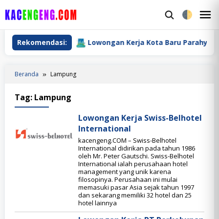
Loncat
ke
M
konten
M
dra Tbk
Rekomendasi:
Lowongan Kerja Kota Baru Parahyangan
Beranda
Lampung
Tag:
Lampung
Lowongan Kerja Swiss-Belhotel
International
kacengeng.COM – Swiss-Belhotel
International didirikan pada tahun 1986
oleh Mr. Peter Gautschi. Swiss-Belhotel
International ialah perusahaan hotel
management yang unik karena
filosopinya. Perusahaan ini mulai
memasuki pasar Asia sejak tahun 1997
dan sekarang memiliki 32 hotel dan 25
hotel lainnya