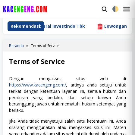
Loncat
ke
M
konten
M
rja PT Cita Mineral Investindo Tbk
Rekomendasi:
Lowongan Kerja PT
Beranda
Terms of Service
Terms of Service
Oleh
admin
Diposting
Dengan mengakses situs web di
pada
19
https://www.kacengeng.com/
, artinya anda setuju untuk
Februari
terikat dengan ketentuan layanan ini, semua hukum dan
2018
peraturan yang berlaku, dan setuju bahwa Anda
bertanggung jawab untuk mematuhi hukum setempat yang
berlaku.
Jika Anda tidak menyetujui salah satu ketentuan ini, Anda
dilarang menggunakan atau mengakses situs ini. Materi
yang terkandung dalam situs web ini dilindungi oleh undang-