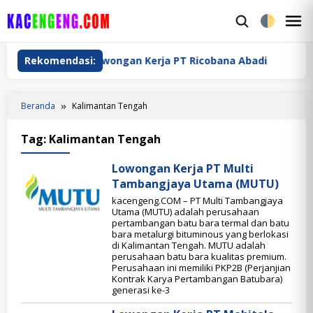
Loncat
ke
M
konten
M
arya
Rekomendasi:
Lowongan Kerja PT Ricobana Abadi
Lowon
Beranda
Kalimantan Tengah
Tag:
Kalimantan Tengah
Lowongan Kerja PT Multi
Tambangjaya Utama (MUTU)
kacengeng.COM – PT Multi Tambangjaya
Utama (MUTU) adalah perusahaan
pertambangan batu bara termal dan batu
bara metalurgi bituminous yang berlokasi
di Kalimantan Tengah. MUTU adalah
perusahaan batu bara kualitas premium.
Perusahaan ini memiliki PKP2B (Perjanjian
Kontrak Karya Pertambangan Batubara)
generasi ke-3