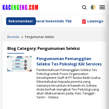
Loncat
ke
M
konten
M
Kerja PT Cita Mineral Investindo Tbk
Rekomendasi:
Lowongan Kerja 
Beranda
Pengumuman Seleksi
Blog Category:
Pengumuman Seleksi
Pengumuman Pemanggilan
Seleksi Tes Psikologi KAI Services
Pemberitahuan Pemanggilan Seleksi Tes
Psikologi untuk Posisi Organization
Development Staff di PT Reska Multi Usaha.
Diberitahukan kepada peserta yang
namanya tercantum di bawah ini, bahwa
Anda berhak mengikuti Tes Psikologi yang
akan dilaksanakan pada: Hari, Tanggal :
Senin – Selasa