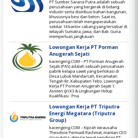
PT Sumber Sarana Putra adalah sebuah
perusahaan yang bergerak di bidang
industri serta distribusi bahan bangunan,
khususnya besi dan beton. Saat ini,
perusahaan telah mengoperasikan
sekitar 14 kantor cabang yang tersebar di
wilayah Sumatra, Jawa, dan Bali. Guna
memperluas jangkauan
Lowongan Kerja PT Porman
Anugerah Sejati
kacengeng.COM – PT Porman Anugerah
Sejati (PAS) adalah sebuah perusahaan
pabrik kelapa sawit yang berlokasi di
Desa Lubuk Mandarsah, Kecamatan
Tengah Ilir, Kabupaten Tebo. Lowongan
Kerja PT Porman Anugerah Sejati 1.
Asisten (Jr) K3 & Lingkungan Hidup
Kualifikasi : Pria
Lowongan Kerja PT Triputra
Energi Megatara (Triputra
Group)
kacengeng.COM – Kiprah wirausaha
Theodore Permadi Rachmat, mantan CEO
Grup Astra, dimulai lewat pendirian PT