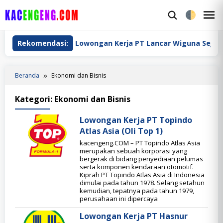
Loncat
ke
M
konten
M
n 2024
Rekomendasi:
Lowongan Kerja PT Lancar Wiguna Sejahtera (
Beranda
Ekonomi dan Bisnis
Kategori:
Ekonomi dan Bisnis
Lowongan Kerja PT Topindo
Atlas Asia (Oli Top 1)
kacengeng.COM – PT Topindo Atlas Asia
merupakan sebuah korporasi yang
bergerak di bidang penyediaan pelumas
serta komponen kendaraan otomotif.
Kiprah PT Topindo Atlas Asia di Indonesia
dimulai pada tahun 1978. Selang setahun
kemudian, tepatnya pada tahun 1979,
perusahaan ini dipercaya
Lowongan Kerja PT Hasnur