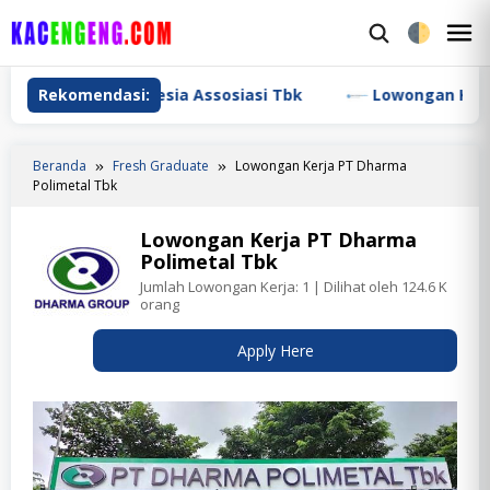
Loncat
ke
M
konten
M
ramika Indonesia Assosiasi Tbk
Rekomendasi:
Lowongan Kerja PT J
Beranda
Fresh Graduate
Lowongan Kerja PT Dharma
Polimetal Tbk
Lowongan Kerja PT Dharma
Polimetal Tbk
Jumlah Lowongan Kerja:
1
| Dilihat oleh 124.6 K
orang
Apply Here