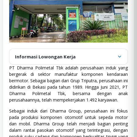
Informasi Lowongan Kerja
PT Dharma Polimetal Tbk adalah perusahaan induk yang
Diposting oleh
:
admin
bergerak di sektor manufaktur komponen kendaraan
Tanggal publikasi
:
20 Oktober 2024
bermotor. Sebagai bagian dari Grup Triputra, perusahaan ini
didirikan di Bekasi pada tahun 1989. Hingga Juni 2021, PT
Fresh Graduate
,
Full Time
,
Kategori
:
Fresh
Manufaktur
,
SMA/SMK
,
SWASTA
Dharma Polimetal Tbk, bersama dengan anak
Graduate,
perusahaannya, telah mempekerjakan 1.492 karyawan.
Lokasi
:
Jawa Barat
Full
Time,
Jenis Pekerjaan
:
Full Time
Sebagai induk dari Dharma Group, perusahaan ini fokus
Manufaktur,
pada produksi komponen otomotif untuk sepeda motor
SMA/SMK,
Pendidikan
:
SMA/K
SWASTA
dan mobil. Dharma Group telah menjadi bagian penting
Pengalaman
:
0 - 2 Tahun
dalam rantai pasokan otomotif yang terintegrasi, dengan
produk suku cadang dan komponen berkualitas tinggi yang