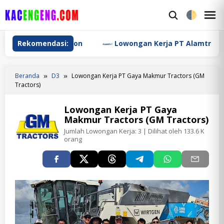
Loncat
ke
M
konten
M
lecommunication
Rekomendasi:
Lowongan Kerja PT Alamtri Resource
Beranda
D3
Lowongan Kerja PT Gaya Makmur Tractors (GM
Tractors)
Lowongan Kerja PT Gaya
Makmur Tractors (GM Tractors)
Jumlah Lowongan Kerja:
3
| Dilihat oleh 133.6 K
orang