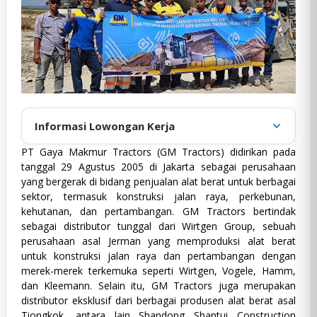
Informasi Lowongan Kerja
PT Gaya Makmur Tractors (GM Tractors) didirikan pada
Diposting oleh
:
admin
tanggal 29 Agustus 2005 di Jakarta sebagai perusahaan
Tanggal publikasi
:
7 Oktober 2024
yang bergerak di bidang penjualan alat berat untuk berbagai
sektor, termasuk konstruksi jalan raya, perkebunan,
D3
,
Full Time
,
Semua Jurusan
,
Kategori
:
D3,
SMA/SMK
,
SWASTA
kehutanan, dan pertambangan. GM Tractors bertindak
Full
sebagai distributor tunggal dari Wirtgen Group, sebuah
Lokasi
:
Banten
Time,
perusahaan asal Jerman yang memproduksi alat berat
Semua
Jenis Pekerjaan
:
Full Time
Jurusan,
untuk konstruksi jalan raya dan pertambangan dengan
SMA/SMK,
Pendidikan
:
SMA/K, D3
merek-merek terkemuka seperti Wirtgen, Vogele, Hamm,
SWASTA
dan Kleemann. Selain itu, GM Tractors juga merupakan
Pengalaman
:
1 - 2 Tahun
distributor eksklusif dari berbagai produsen alat berat asal
Tiongkok, antara lain Shandong Shantui Construction