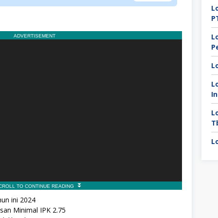
L
P
L
P
L
L
I
L
T
L
un ini 2024
san Minimal IPK 2.75