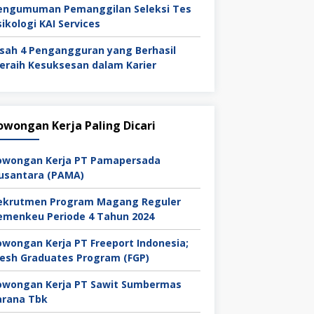
engumuman Pemanggilan Seleksi Tes
sikologi KAI Services
isah 4 Pengangguran yang Berhasil
eraih Kesuksesan dalam Karier
owongan Kerja Paling Dicari
owongan Kerja PT Pamapersada
usantara (PAMA)
ekrutmen Program Magang Reguler
emenkeu Periode 4 Tahun 2024
owongan Kerja PT Freeport Indonesia;
resh Graduates Program (FGP)
owongan Kerja PT Sawit Sumbermas
arana Tbk