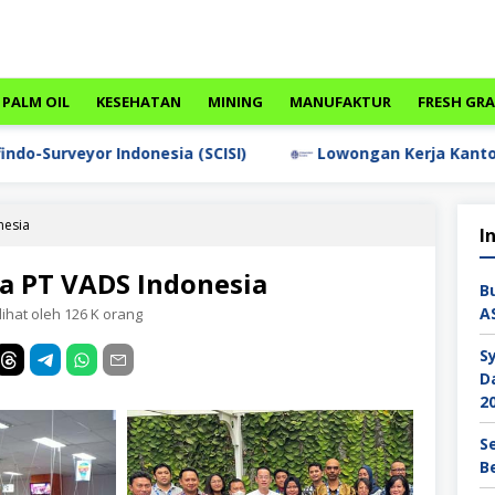
PALM OIL
KESEHATAN
MINING
MANUFAKTUR
FRESH GR
donesia (SCISI)
Lowongan Kerja Kantor Universitas Le
nesia
I
a PT VADS Indonesia
B
A
lihat oleh 126 K orang
S
D
2
S
B