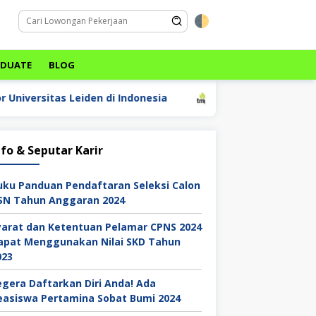
ADUATE
BLOG
iden di Indonesia
Lowongan Kerja PT Tritunggal Meg
nfo & Seputar Karir
uku Panduan Pendaftaran Seleksi Calon
SN Tahun Anggaran 2024
yarat dan Ketentuan Pelamar CPNS 2024
apat Menggunakan Nilai SKD Tahun
023
egera Daftarkan Diri Anda! Ada
easiswa Pertamina Sobat Bumi 2024