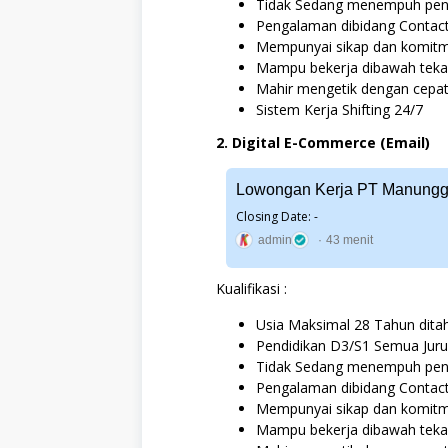
m
Tidak Sedang menempuh pend
b
Pengalaman dibidang Contact
e
Mempunyai sikap dan komitm
r
2
Mampu bekerja dibawah tekan
0
Mahir mengetik dengan cepa
2
Sistem Kerja Shifting 24/7
4
2. Digital E-Commerce (Email)
K
a
t
Lowongan Kerja PT Manunggal
e
Closing Date: -
g
o
admin
43 menit
r
i
Kualifikasi :
D
3
Usia Maksimal 28 Tahun ditah
,
Pendidikan D3/S1 Semua Juru
F
r
Tidak Sedang menempuh pend
e
Pengalaman dibidang Contact
s
Mempunyai sikap dan komitm
h
G
Mampu bekerja dibawah tekan
r