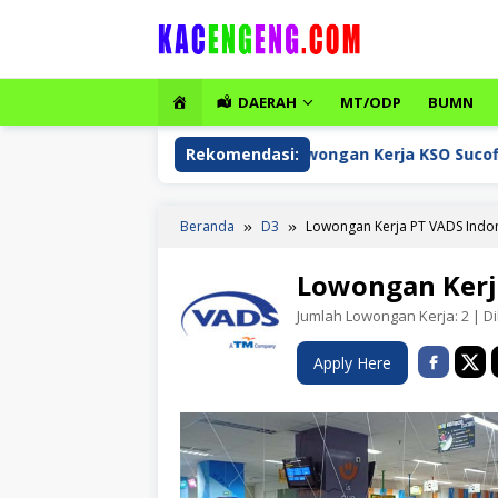
Loncat
ke
konten
HOME
DAERAH
MT/ODP
BUMN
i Sejahtera
Lowongan Kerja KSO Sucofindo-Surveyor In
Rekomendasi:
Beranda
D3
Lowongan Kerja PT VADS Indo
Lowongan Kerj
Jumlah Lowongan Kerja:
2
| Di
Apply Here