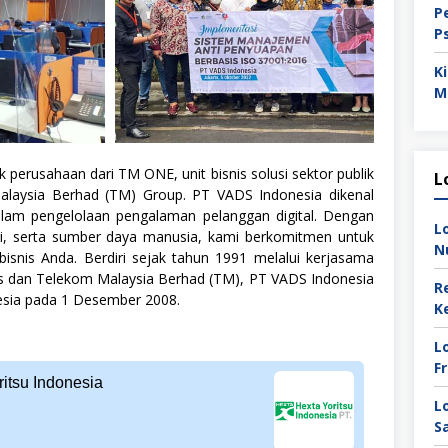
P
P
K
M
erusahaan dari TM ONE, unit bisnis solusi sektor publik
L
laysia Berhad (TM) Group. PT VADS Indonesia dikenal
dalam pengelolaan pengalaman pelanggan digital. Dengan
L
gi, serta sumber daya manusia, kami berkomitmen untuk
N
isnis Anda. Berdiri sejak tahun 1991 melalui kerjasama
es dan Telekom Malaysia Berhad (TM), PT VADS Indonesia
R
esia pada 1 Desember 2008.
K
L
F
itsu Indonesia
L
S