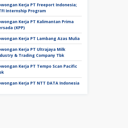
owongan Kerja PT Freeport Indonesia;
TFI Internship Program
owongan Kerja PT Kalimantan Prima
ersada (KPP)
owongan Kerja PT Lambang Azas Mulia
owongan Kerja PT Ultrajaya Milk
ndustry & Trading Company Tbk
owongan Kerja PT Tempo Scan Pacific
bk
owongan Kerja PT NTT DATA Indonesia