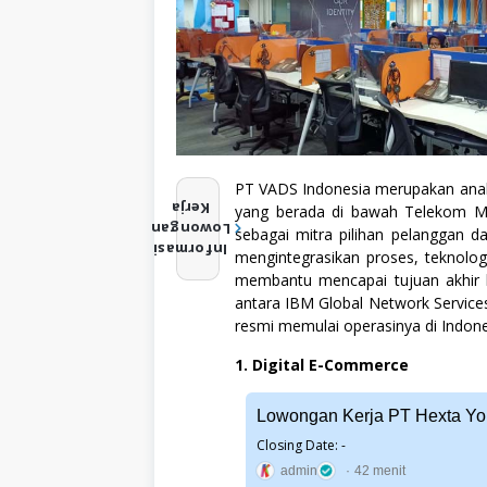
PT VADS Indonesia merupakan anak p
D
Kerja
yang berada di bawah Telekom Ma
i
Lowongan
sebagai mitra pilihan pelanggan 
p
Informasi
mengintegrasikan proses, teknolo
o
s
membantu mencapai tujuan akhir b
t
antara IBM Global Network Servic
i
resmi memulai operasinya di Indon
n
g
o
1. Digital E-Commerce
l
e
h
Lowongan Kerja PT Hexta Yor
Closing Date: -
a
d
admin
42 menit
m