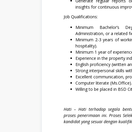
o
Generate regular reports 
Sosial
k
insights for continuous impr
dan
a
Humaniora,
s
Job Qualifications:
SWASTA
i
Minimum Bachelor’s De
J
Administration, or a related fi
a
k
Minimum 2-3 years of working
a
hospitality).
r
Minimum 1 year of experience 
t
a
Experience in the property ind
English proficiency (written a
J
Strong interpersonal skills w
e
Excellent communication, pro
n
i
Computer literate (Ms.Office).
s
Willing to be placed in BSD Cit
P
e
k
e
Hati – Hati terhadap segala ben
r
proses penerimaan ini. Proses Sele
j
a
kandidat yang sesuai dengan kualifi
a
n