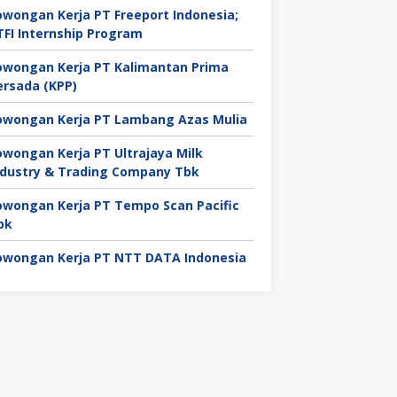
owongan Kerja PT Freeport Indonesia;
TFI Internship Program
owongan Kerja PT Kalimantan Prima
ersada (KPP)
owongan Kerja PT Lambang Azas Mulia
owongan Kerja PT Ultrajaya Milk
ndustry & Trading Company Tbk
owongan Kerja PT Tempo Scan Pacific
bk
owongan Kerja PT NTT DATA Indonesia