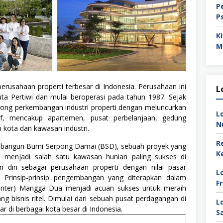
P
P
K
M
erusahaan properti terbesar di Indonesia. Perusahaan ini
L
ta Pertiwi dan mulai beroperasi pada tahun 1987. Sejak
rong perkembangan industri properti dengan meluncurkan
L
tif, mencakup apartemen, pusat perbelanjaan, gedung
N
kota dan kawasan industri.
R
mbangun Bumi Serpong Damai (BSD), sebuah proyek yang
K
i menjadi salah satu kawasan hunian paling sukses di
 diri sebagai perusahaan properti dengan nilai pasar
L
. Prinsip-prinsip pengembangan yang diterapkan dalam
F
Center) Mangga Dua menjadi acuan sukses untuk meraih
uang bisnis ritel. Dimulai dari sebuah pusat perdagangan di
L
bar di berbagai kota besar di Indonesia.
S