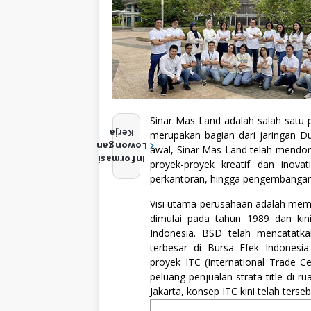
Sinar Mas Land adalah salah satu p
D
Kerja
merupakan bagian dari jaringan Du
i
Lowongan
awal, Sinar Mas Land telah mendo
p
Informasi
proyek-proyek kreatif dan inova
o
s
perkantoran, hingga pengembangan 
t
i
Visi utama perusahaan adalah me
n
dimulai pada tahun 1989 dan kin
g
o
Indonesia. BSD telah mencatatkan
l
terbesar di Bursa Efek Indonesia
e
proyek ITC (International Trade 
h
peluang penjualan strata title di r
a
Jakarta, konsep ITC kini telah terse
d
m