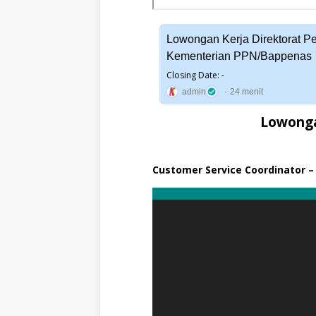
e
r
2
0
Lowongan Kerja Direktorat P
2
Kementerian PPN/Bappenas
4
Closing Date: -
K
admin
24 menit
a
t
Lowonga
e
g
o
r
i
Customer Service Coordinator –
F
u
l
l
T
i
m
e
,
S
1
,