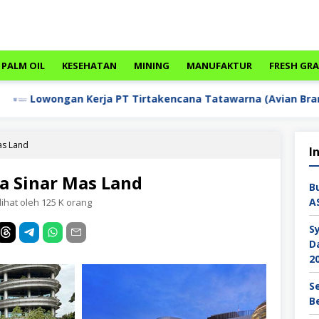
PALM OIL
KESEHATAN
MINING
MANUFAKTUR
FRESH GR
erja PT Tirtakencana Tatawarna (Avian Brands)
as Land
I
a Sinar Mas Land
B
A
lihat oleh 125 K orang
S
D
2
S
B