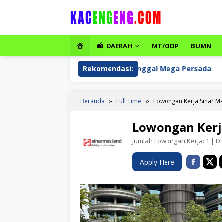
Loncat
ke
konten
HOME
DAERAH
MT/ODP
BUMN
ongan Kerja PT Tritunggal Mega Persada
Rekomendasi:
Lowongan K
Beranda
Full Time
Lowongan Kerja Sinar M
Lowongan Kerj
Jumlah Lowongan Kerja:
1
| Di
Apply Here