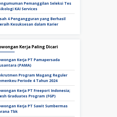
engumuman Pemanggilan Seleksi Tes
sikologi KAI Services
isah 4 Pengangguran yang Berhasil
eraih Kesuksesan dalam Karier
owongan Kerja Paling Dicari
owongan Kerja PT Pamapersada
usantara (PAMA)
ekrutmen Program Magang Reguler
emenkeu Periode 4 Tahun 2024
owongan Kerja PT Freeport Indonesia;
resh Graduates Program (FGP)
owongan Kerja PT Sawit Sumbermas
arana Tbk