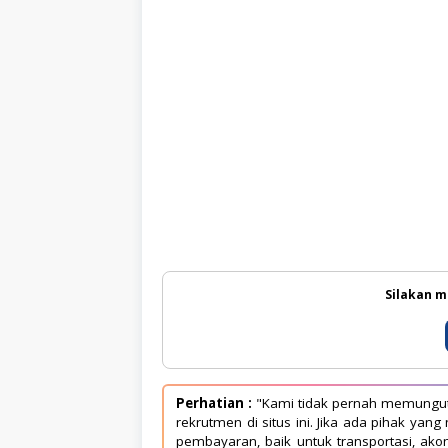
g
a
l
a
m
a
n
2
-
3
T
a
h
u
n
Silakan m
Perhatian :
"Kami tidak pernah memungut 
rekrutmen di situs ini. Jika ada pihak 
pembayaran, baik untuk transportasi, ako