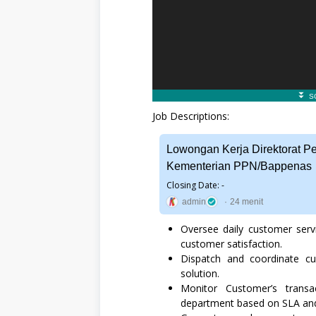
S
o
s
i
a
l
d
a
n
H
Job Descriptions:
u
m
a
Lowongan Kerja Direktorat P
n
i
Kementerian PPN/Bappenas
o
Closing Date: -
r
a
admin
24 menit
,
S
Oversee daily customer servi
W
customer satisfaction.
A
S
Dispatch and coordinate cu
T
solution.
A
Monitor Customer’s trans
Full
Time,
department based on SLA and
L
S1,