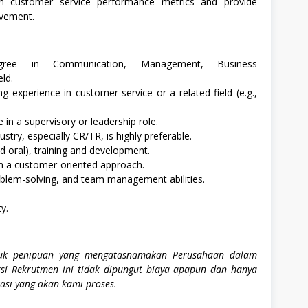
on customer service performance metrics and provide
ovement.
gree in Communication, Management, Business
eld.
 experience in customer service or a related field (e.g.,
in a supervisory or leadership role.
ustry, especially CR/TR, is highly preferable.
nd oral), training and development.
ith a customer-oriented approach.
blem-solving, and team management abilities.
y.
tuk penipuan yang mengatasnamakan Perusahaan dalam
ksi Rekrutmen ini tidak dipungut biaya apapun dan hanya
kasi yang akan kami proses.